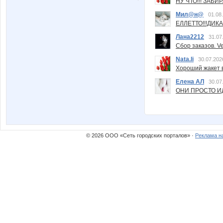
НУ ЧТО!!! ЗАБИ
Мил@н@
01.08
ЕЛЛЕТТО!!!ДИК
Лана2212
31.07
Сбор заказов. Ve
Nata.li
30.07.202
Хороший жакет вс
Елена АЛ
30.07
ОНИ ПРОСТО ИД
© 2026 ООО «Сеть городских порталов» ·
Реклама н