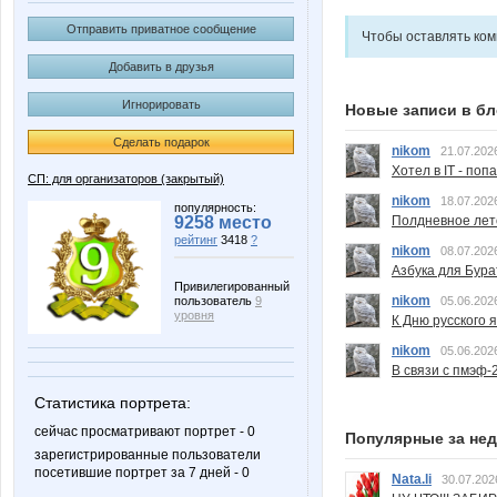
Отправить приватное сообщение
Чтобы оставлять ко
Добавить в друзья
Игнорировать
Новые записи в бл
Сделать подарок
nikom
21.07.202
Хотел в IT - поп
СП: для организаторов (закрытый)
nikom
18.07.202
популярность:
Полдневное лет
9258 место
рейтинг
3418
?
nikom
08.07.202
Азбука для Бура
Привилегированный
nikom
05.06.202
пользователь
9
уровня
К Дню русского 
nikom
05.06.202
В связи с пмэф-
Статистика портрета:
сейчас просматривают портрет - 0
Популярные за не
зарегистрированные пользователи
посетившие портрет за 7 дней - 0
Nata.li
30.07.202