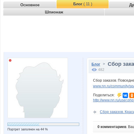
Блог
( 11 )
Основное
Д
Шпионаж
Сбор зака
>
Блог
482
Сбор заказов. Повседн
www.nn.ru/community/sp
Поделиться:
http://www.nn.ru/user.
Сбор заказов. Краси
0 комментариев
. Ва
Портрет заполнен на 44 %